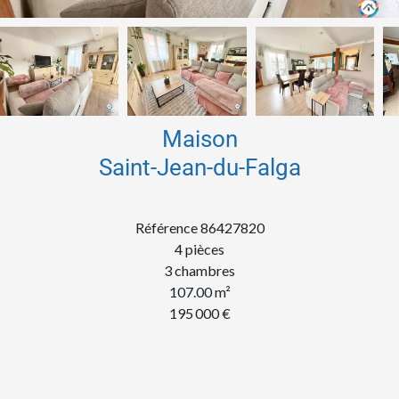
Maison
Saint-Jean-du-Falga
Référence
86427820
4 pièces
3 chambres
107.00
m²
195 000 €