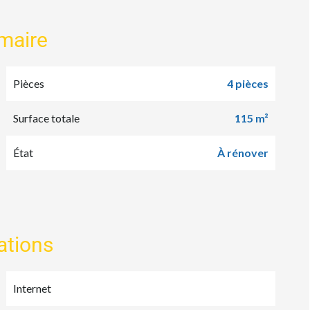
maire
Pièces
4 pièces
Surface totale
115 m²
État
À rénover
ations
Internet