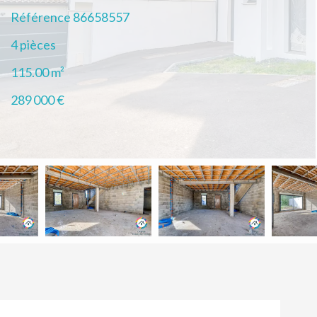
Référence
86658557
4 pièces
115.00
m²
289 000 €