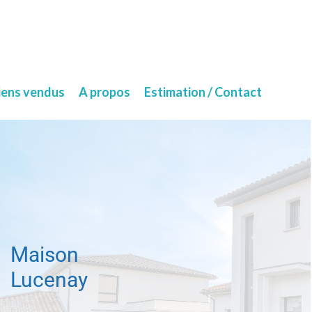
iens vendus
A propos
Estimation / Contact
Maison
Lucenay