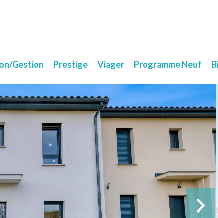
ion/Gestion
Prestige
Viager
Programme Neuf
B