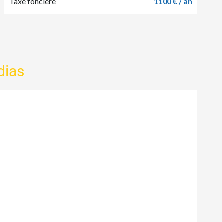
Taxe foncière
1100 € / an
dias