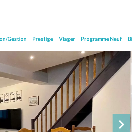
ion/Gestion
Prestige
Viager
Programme Neuf
B