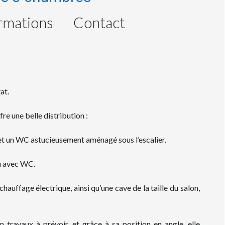
rmations
Contact
at.
re une belle distribution :
 et un WC astucieusement aménagé sous l’escalier.
au avec WC.
auffage électrique, ainsi qu’une cave de la taille du salon,
 travaux à prévoir, et grâce à sa position en angle, elle