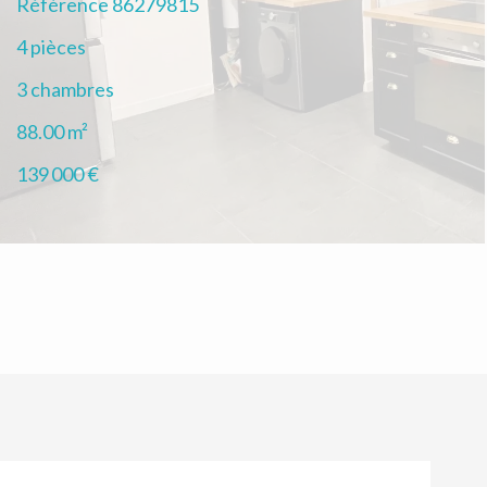
Référence
86279815
4 pièces
3 chambres
88.00
m²
139 000 €