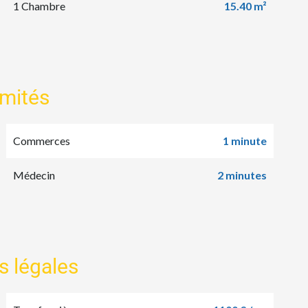
1 Chambre
15.40 m²
imités
Commerces
1 minute
Médecin
2 minutes
s légales