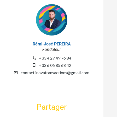
Rémi-José PEREIRA
Fondateur
+33 4 27 49 76 84
+33 6 06 85 68 42
contact.inovatransactions@gmail.com
Partager