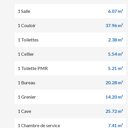
1 Salle
6.07 m²
1 Couloir
37.96 m²
1 Toilettes
2.38 m²
1 Cellier
5.54 m²
1 Toilette PMR
5.21 m²
1 Bureau
20.28 m²
1 Grenier
14.20 m²
1 Cave
25.72 m²
1 Chambre de service
7.41 m²