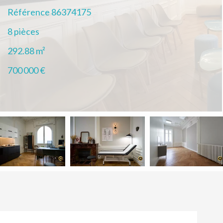
Référence
86374175
8 pièces
292.88
m²
700 000 €