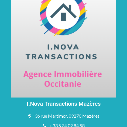
I.Nova Transactions Mazères
36 rue Martimor, 09270 Mazères
+33 5 34 02 84 98