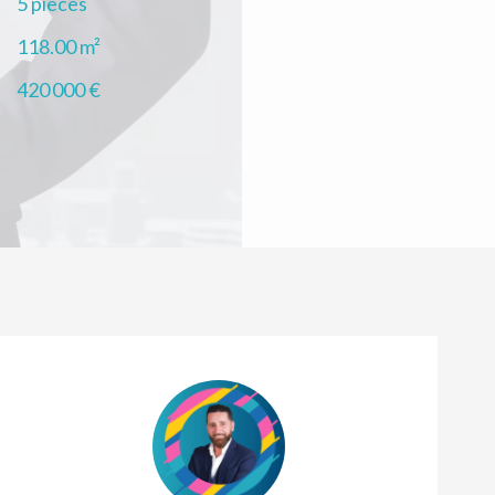
5 pièces
118.00
m²
420 000 €