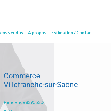
iens vendus
A propos
Estimation / Contact
Commerce
Villefranche-sur-Saône
Référence
83955304