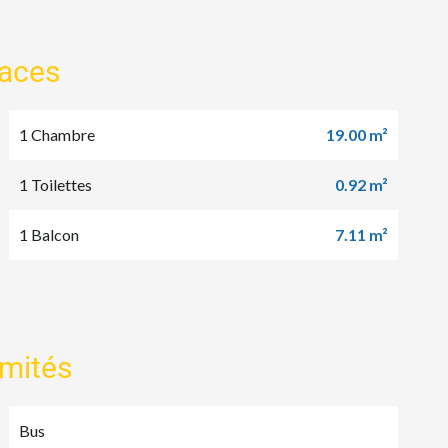
faces
1 Chambre
19.00 m²
1 Toilettes
0.92 m²
1 Balcon
7.11 m²
imités
Bus