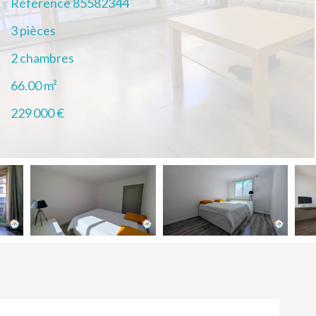
Référence
85582344
3 pièces
2 chambres
66.00
m²
229 000 €