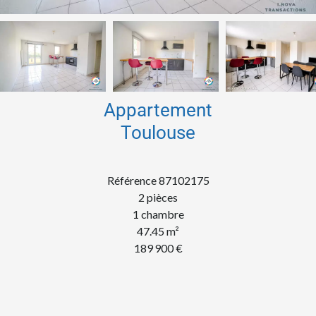
Appartement
Toulouse
Référence
87102175
2 pièces
1 chambre
47.45
m²
189 900 €