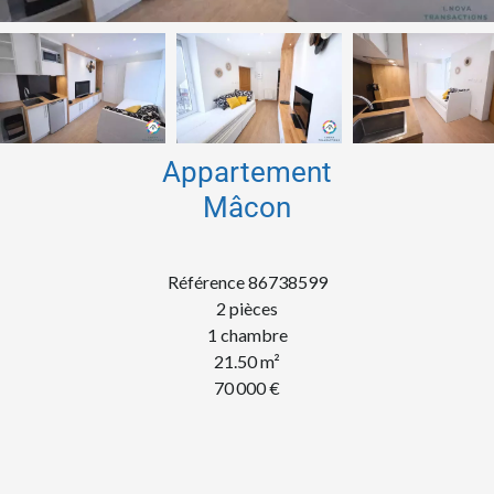
Appartement
Mâcon
Référence
86738599
2 pièces
1 chambre
21.50
m²
70 000 €