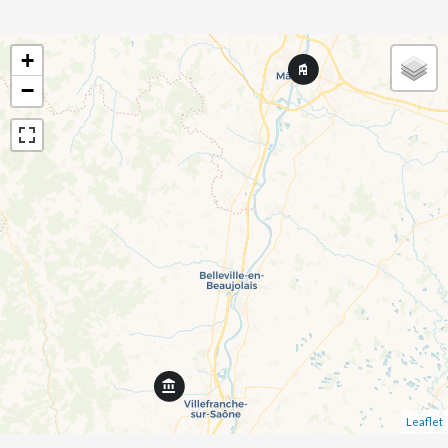
+
−
Leaflet