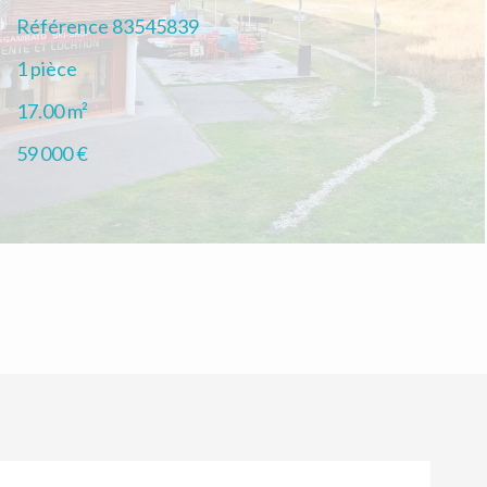
Référence
83545839
1 pièce
17.00
m²
59 000 €