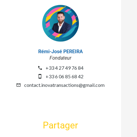
Rémi-José PEREIRA
Fondateur
+33 4 27 49 76 84
+33 6 06 85 68 42
contact.inovatransactions@gmail.com
Partager