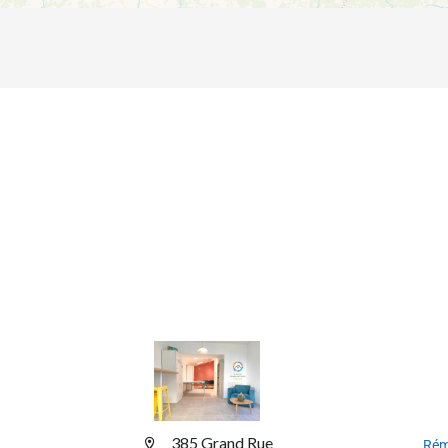
385 Grand Rue
Rém