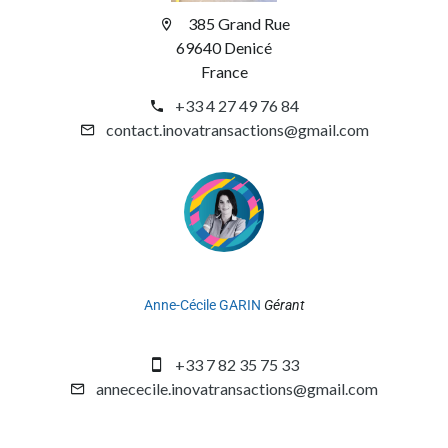
385 Grand Rue
69640 Denicé
France
+33 4 27 49 76 84
contact.inovatransactions@gmail.com
Anne-Cécile GARIN
Gérant
+33 7 82 35 75 33
annececile.inovatransactions@gmail.com