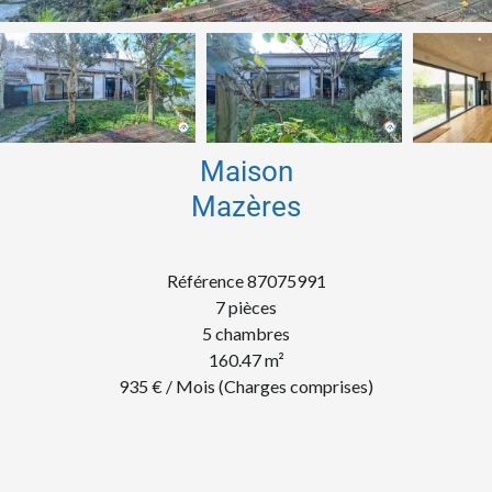
Maison
Mazères
Référence
87075991
7 pièces
5 chambres
160.47
m²
935 € / Mois (Charges comprises)